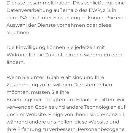
Dienste gesammelt haben. Dies schließt ggf. eine
Datenverarbeitung außerhalb des EWR, z.B. in
Arab.: „Nacht der Bestimmung“
den USA ein. Unter Einstellungen können Sie eine
Auswahl der Dienste vornehmen oder diese
In der Nacht der Bestimmung, auch Lailat al
ablehnen.
Qadr genannt, begann laut Überlieferung die
Offenbarung Gottes an den Propheten
Die Einwilligung können Sie jederzeit mit
Muhammed im Jahre 610 mit der Offenbarung
Wirkung für die Zukunft einzeln widerrufen oder
der ersten Sure al-Alaq. Zugleich mit diesen
ändern.
ersten Offenbarungen erfährt der Prophet
Muhammad in dieser Nacht auch von seiner
Wenn Sie unter 16 Jahre alt sind und Ihre
Erwählung als Prophet durch Gott. Lailat al-
Zustimmung zu freiwilligen Diensten geben
Qadr wird mehrmals erwähnt im
Koran
. Sie ist
möchten, müssen Sie Ihre
eine der bedeutendsten Nächte im Islam und
Erziehungsberechtigten um Erlaubnis bitten. Wir
gehört zu den besonderen Ereignissen im
verwenden Cookies und andere Technologien auf
Fastenmonat
Ramadan
.
unserer Website. Einige von ihnen sind essenziell,
während andere uns helfen, diese Website und
Ihre Erfahrung zu verbessern. Personenbezogene
Keine Nacht wird im Koran stärker betont als