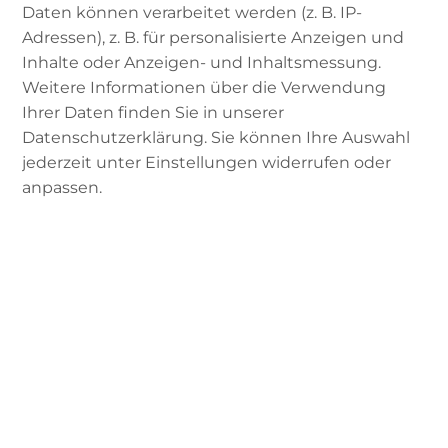
Daten können verarbeitet werden (z. B. IP-
die Nacht der Bestimmung (Laylat al-Qadr). Die
Adressen), z. B. für personalisierte Anzeigen und
97. Sura des Koran ist gänzlich jener Nacht
Inhalte oder Anzeigen- und Inhaltsmessung.
gewidmet:
Weitere Informationen über die Verwendung
Ihrer Daten finden Sie in unserer
„Siehe, wir sandten ihn hernieder in der `Nacht
Datenschutzerklärung. Sie können Ihre Auswahl
der Bestimmung`.
jederzeit unter Einstellungen widerrufen oder
anpassen.
Und was lässt dich wissen, was die `Nacht der
Bestimmung`ist?.
Die `Nacht der Bestimmung`ist besser als
tausend Monate.
Es steigen in ihr nieder die Engel und der Geist
– mit der Erlaubis ihres Herrn zu jeglichem
Geheiß.
Friede ist sie, bis zum Anbruch der