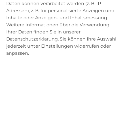
Daten können verarbeitet werden (z. B. IP-
Islam-ist beleuchten die beiden Podcaster
Adressen), z. B. für personalisierte Anzeigen und
Abdeljalil Moradi und Abdessamad Affani vom
Inhalte oder Anzeigen- und Inhaltsmessung.
Podcast „Qil&Qal“ in dieser Folge
Weitere Informationen über die Verwendung
innermuslimischen Rassismus und
Ihrer Daten finden Sie in unserer
Diskriminierung historisch sowie unter
Datenschutzerklärung. Sie können Ihre Auswahl
aktueller Bezugnahme aus alltäglicher und
jederzeit unter Einstellungen widerrufen oder
theologischer Perspektive.
anpassen.
Sie beginnen mit einer
Ayat
, einem
Koran
-Vers:
„O ihr Menschen, Wir haben euch aus
Mann und Frau erschaffen und euch zu
Völkern und Stämmen gemacht, auf dass
ihr einander erkennen möget. Wahrlich,
vor
Allah
ist von euch der Angesehenste,
welcher der ehrfürchtigste ist.“ [Sure
„Hudschurat“, Vers 13]