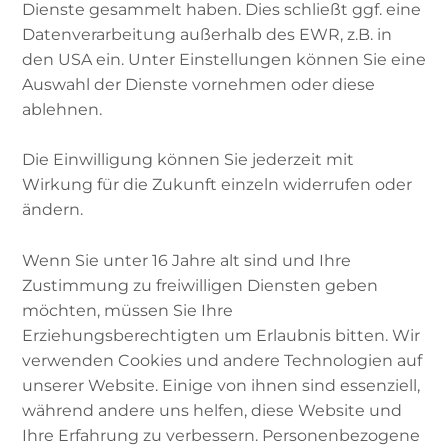
Dienste gesammelt haben. Dies schließt ggf. eine
Datenverarbeitung außerhalb des EWR, z.B. in
den USA ein. Unter Einstellungen können Sie eine
Der gewaltsame Tod des schwarzen US-
Auswahl der Dienste vornehmen oder diese
Bürgers George Floyd durch einen Polizisten
ablehnen.
hat weltweit für Aufmerksamkeit und
Anteilnahme gesorgt. Muslim*innen rund um
Die Einwilligung können Sie jederzeit mit
den Globus solidarisierten sich mit der anti-
Wirkung für die Zukunft einzeln widerrufen oder
rassistischen „Black Lives Matter“-Bewegung
ändern.
und hoben zudem die egalitäre Kraft des Islams
hervor. Es werden in der Folge aber auch
Wenn Sie unter 16 Jahre alt sind und Ihre
Diskussionen über Rassismus und
Zustimmung zu freiwilligen Diensten geben
Diskriminierung von und unter Muslim*innen
möchten, müssen Sie Ihre
angestoßen.
Erziehungsberechtigten um Erlaubnis bitten. Wir
verwenden Cookies und andere Technologien auf
Diskutiert wird vor allem innermuslimischer
unserer Website. Einige von ihnen sind essenziell,
anti-schwarzen Rassismus sowie
während andere uns helfen, diese Website und
Diskriminierungsformen wie Sexismus, Homo-
Ihre Erfahrung zu verbessern. Personenbezogene
und Transfeindlichkeit unter Muslim*innen. Für