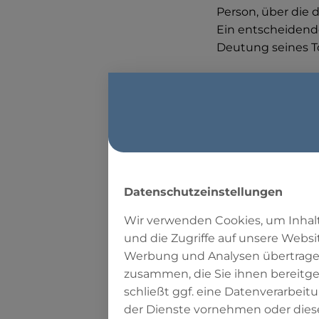
Person, über die 
Ein entscheidend
Deutung seines T
Die Kreu
4:157-158
Nur an einer Stell
Datenschutzeinstellungen
Und weil sie (
Wir verwenden Cookies, um Inhalt
den Sohn Mari
und die Zugriffe auf unsere Websi
Aber sie habe
Werbung und Analysen übertragen
Sondern es kam
zusammen, die Sie ihnen bereitge
Siehe, jene, d
schließt ggf. eine Datenverarbeit
Kein Wissen h
der Dienste vornehmen oder dies