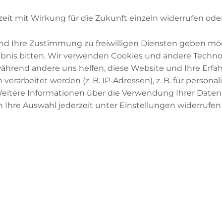
nicht getötet, mit Gewissheit nicht,
ott ihn hin zu sich erhoben.
zeit mit Wirkung für die Zukunft einzeln widerrufen ode
ig weise.
)
 und Ihre Zustimmung zu freiwilligen Diensten geben mö
nis bitten. Wir verwenden Cookies und andere Technol
 während andere uns helfen, diese Website und Ihre Erfa
nn nicht eindeutig übersetzt werden: Der mit (*) gekennz
arbeitet werden (z. B. IP-Adressen), z. B. für personal
inal sehr kompliziert und ein eindeutiges Verständnis sc
itere Informationen über die Verwendung Ihrer Daten f
 des Verbs zwei Übersetzungen zu: „zweifelhaft, unsich
 Ihre Auswahl jederzeit unter Einstellungen widerrufen
 vergleichen“. Auch das dazugehörige Bezugswort kann 
zt werden.
t sich in seiner Übertragung des Korans für „es kam ihn
rägt in seiner deutschsprachigen Übertragung im Gegen
rantext mit:
hien ihnen (ein anderer) ähnlich (so dass sie ihn mit