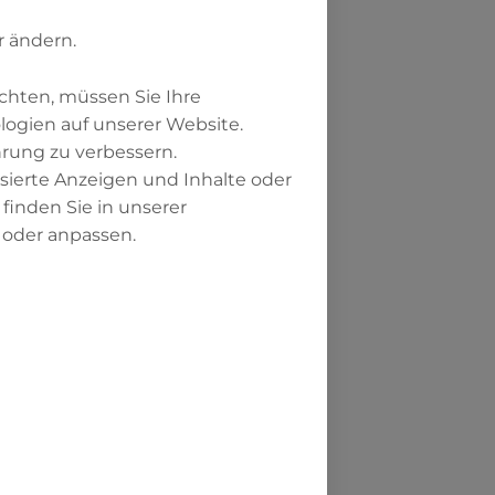
r ändern.
chten, müssen Sie Ihre
ogien auf unserer Website.
hrung zu verbessern.
eichnete Vers ist
isierte Anzeigen und Inhalte oder
hwierig. So lässt
inden Sie in unserer
er sein“ oder
 oder anpassen.
entweder als „es“
en so vor“
satz zu Bobzin
 Jesus