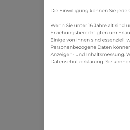
Sie haben ihn 
vielmehr hat G
Die Einwilligung können Sie jeder
Gott ist mächt
(Sure 4:157-158
Wenn Sie unter 16 Jahre alt sind
Erziehungsberechtigten um Erlaub
Einige von ihnen sind essenziell,
Sure 4:157-158 ka
Personenbezogene Daten können ver
im arabischen Orig
Anzeigen- und Inhaltsmessung. We
die Wortbedeutung
Datenschutzerklärung. Sie können
„ähnlich machen,
oder „er“ überset
Hartmut Bobzin ha
entschieden.
Rudi Paret übert
den arabischen Ko
„Vielmehr ersc