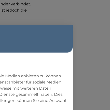
nder verbindet.
st jedoch die
, Sure
t:
us Jesus,
iale Medien anbieten zu können
enstanbieter für soziale Medien,
igt.
rweise mit weiteren Daten
 Dienste gesammelt haben. Dies
fel.
tellungen können Sie eine Auswahl