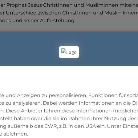
der Prophet Jesus ChristInnen und MuslimInnen miteina
er Unterschied zwischen ChristInnen und MuslimInnen i
odes und seiner Auferstehung.
zigung von Jesus im Koran
e wird im
Koran
der Tod des Propheten Jesus thematisier
die Juden: Anm. d. Red.) sprachen: „Wir haben Christ
e und Anzeigen zu personalisieren, Funktionen für soz
as, den Gesandten Gottes, getötet!“
te zu analysieren. Dabei werden Informationen an die Di
n ihn nicht getötet und haben ihn auch nicht gekreuz
. Diese Anbieter führen diese Informationen mögliche
 ihnen nur so vor. (*)
stellt haben oder die sie im Rahmen Ihrer Nutzung der
ie darüber uneins sind, sind wahrlich über ihn im Zwei
ung außerhalb des EWR, z.B. in den USA ein. Unter Eins
aben sie darüber, nur der Vermutung folgen sie.
e ablehnen.