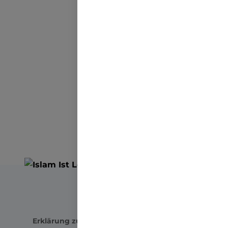
Martin Bauschke: 
ZURÜCK
Erklärung zur digitalen Barrierefreiheit
Impressum
D