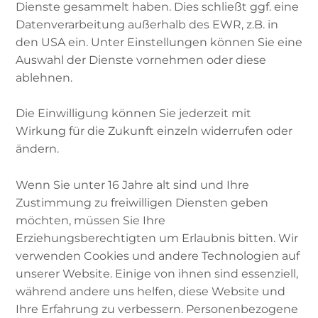
Dienste gesammelt haben. Dies schließt ggf. eine
Datenverarbeitung außerhalb des EWR, z.B. in
Arab.: „Id ul-Adha“, Türk.: „Bayrami“:
den USA ein. Unter Einstellungen können Sie eine
Opferfest
Auswahl der Dienste vornehmen oder diese
ablehnen.
Das Opferfest, im Arabischen Id ul-Adha und im
Türkischen und Bosnischen Kurban
Die Einwilligung können Sie jederzeit mit
Bayrami/Bayram genannt, ist einer der
Wirkung für die Zukunft einzeln widerrufen oder
Höhepunkte der
Hadsch
und das
ändern.
bedeutendste Fest im Islam. Muslime in aller
Welt erinnert der Tag an Abrahams (arab.
Wenn Sie unter 16 Jahre alt sind und Ihre
Ibrahim) Gottesvertrauen.
Zustimmung zu freiwilligen Diensten geben
möchten, müssen Sie Ihre
Erziehungsberechtigten um Erlaubnis bitten. Wir
Das Opferfest – was ist
verwenden Cookies und andere Technologien auf
unserer Website. Einige von ihnen sind essenziell,
passiert?
während andere uns helfen, diese Website und
Ihre Erfahrung zu verbessern. Personenbezogene
Das Opferfest beruht auf der Geschichte des