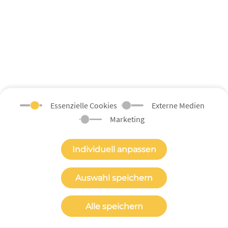
Erklärung zur digitalen Barrierefreiheit
Impressum
Datenschutzerklärung
Datenschutzeinstellungen
Essenzielle Cookies
Externe Medien
Marketing
©
2026
Copyright
Webdevelopment von
ALEKS & SHANTU GmbH
Individuell anpassen
Auswahl speichern
Gefördert durch die
Landeskommission Berlin gegen Gewalt
Alle speichern