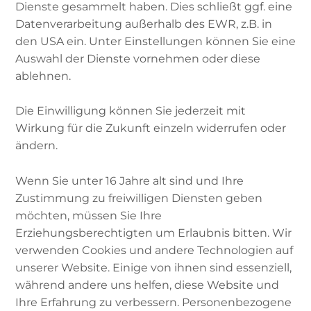
Dienste gesammelt haben. Dies schließt ggf. eine
Datenverarbeitung außerhalb des EWR, z.B. in
den USA ein. Unter Einstellungen können Sie eine
Wo liegen die Ursprünge der Idee von Ehre
Auswahl der Dienste vornehmen oder diese
und Scham im Islam? Welche
ablehnen.
Unterscheidungen und Auslegungen gibt es
bei den Begriffen? Wie wird Ehre und Scham
Die Einwilligung können Sie jederzeit mit
bezogen auf Frauen und Männer
Wirkung für die Zukunft einzeln widerrufen oder
unterschiedlich verstanden und gelebt: Was
ändern.
gilt als „ehrwürdig“, was nicht? Und wie kommt
es überhaupt dazu, dass sich jemand „schämt“?
Wenn Sie unter 16 Jahre alt sind und Ihre
Darüber spricht Burcu von Islam-ist mit Dr. Ali
Zustimmung zu freiwilligen Diensten geben
Ghandour in dieser Folge.
möchten, müssen Sie Ihre
Erziehungsberechtigten um Erlaubnis bitten. Wir
verwenden Cookies und andere Technologien auf
Externer Inhalt
:
Podigee
unserer Website. Einige von ihnen sind essenziell,
während andere uns helfen, diese Website und
Der Koran
i
INHALT LADEN
Ihre Erfahrung zu verbessern. Personenbezogene