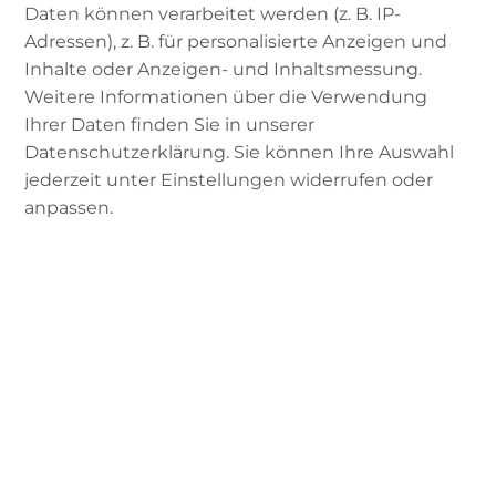
Daten können verarbeitet werden (z. B. IP-
Wenn man an „Ehre“ und „Scham“ denkt,
Datenschutzerklärung des
Adressen), z. B. für personalisierte Anzeigen und
verbindet man diese häufiger mit kulturell
Drittanbieters
Inhalte oder Anzeigen- und Inhaltsmessung.
geprägten Bildern oder patriarchalischen
Weitere Informationen über die Verwendung
Genderkonzepten. Doch was findet man über
Ihrer Daten finden Sie in unserer
„Ehre“ und „Scham“ im
Koran
und in der
Sunna
Datenschutzerklärung. Sie können Ihre Auswahl
des Propheten Mohammad? Bevor man diesen
jederzeit unter Einstellungen widerrufen oder
Fragen auf den Grund geht, ist es notwendig,
anpassen.
überhaupt erst zu verstehen, wie Scham und
Ehre unterschiedlich definiert und interpretiert
werden können und wo diese Konzepte ihre
Ursprünge haben.
Ehre und Scham durch
religiöse Interpretation
legitimiert