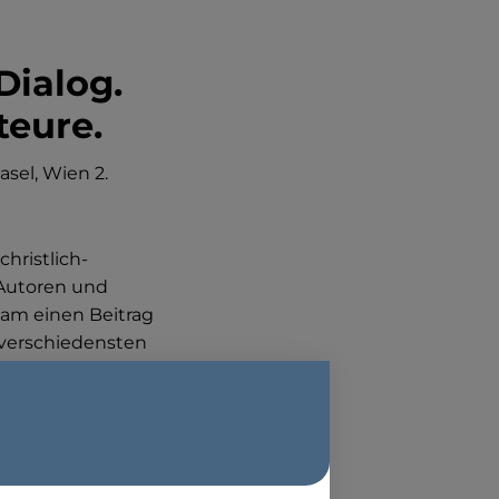
Dialog.
teure.
asel, Wien 2.
hristlich-
 Autoren und
sam einen Beitrag
n verschiedensten
e jeweils andere
Grundlagen von
ten Teil
onfession
gpraxis dar, die