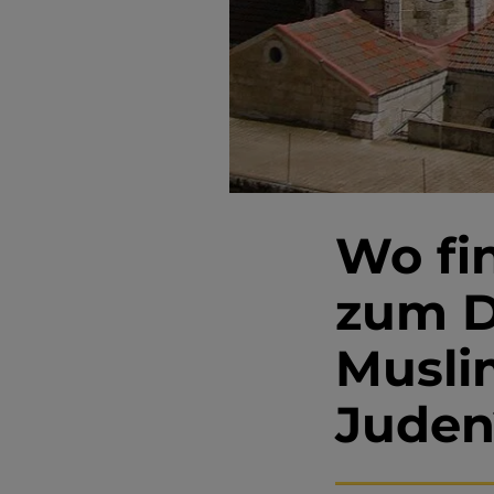
Wo fi
zum D
Musli
Juden