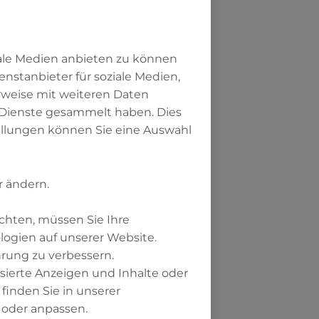
logs im
 sucht, der
iale Medien anbieten zu können
enstanbieter für soziale Medien,
rweise mit weiteren Daten
um –
 Dienste gesammelt haben. Dies
tellungen können Sie eine Auswahl
r ändern.
ei Weltreligionen
chten, müssen Sie Ihre
ubensrichtungen.
ogien auf unserer Website.
gjährig
hrung zu verbessern.
schen allen drei
isierte Anzeigen und Inhalte oder
inden Sie in unserer
 oder anpassen.