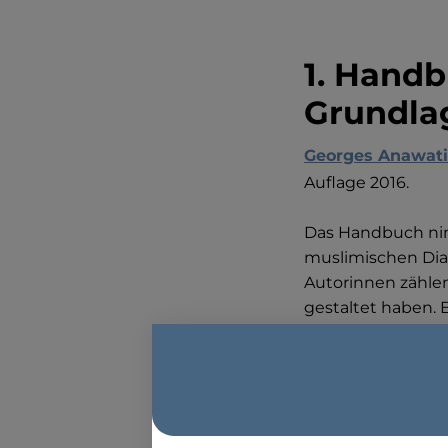
1. Handb
Grundlag
Georges Anawati
Auflage 2016.
Das Handbuch nimm
muslimischen Dial
Autorinnen zähle
gestaltet haben. 
Situationen, ob in
Religion benötige
Christentum und I
kommentieren jew
wichtige Themen. D