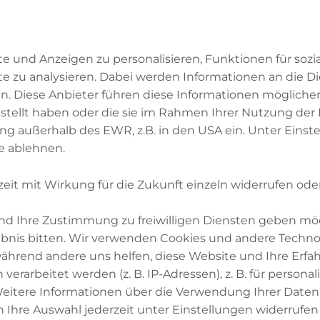
nen können. Im vierten Teil werden Institutionen des Dia
n Raum vorgestellt. Wer mehr Informationen zum Dialog
Handbuch noch ein ausführliches Literaturverzeichnis.
e und Anzeigen zu personalisieren, Funktionen für soz
te zu analysieren. Dabei werden Informationen an die Di
. Diese Anbieter führen diese Informationen mögliche
kon der Begegnung. Judent
stellt haben oder die sie im Rahmen Ihrer Nutzung der
tum – Islam.
ung außerhalb des EWR, z.B. in den USA ein. Unter Eins
e ablehnen.
iburg, Basel, Wien, 2009.
zeit mit Wirkung für die Zukunft einzeln widerrufen ode
egegnung“ werden die zentralen Glaubensinhalte der dr
ntum und Islam dargestellt. Auch diese Bände sind ein
 und Ihre Zustimmung zu freiwilligen Diensten geben mö
k von Autoren und Autorinnen der verschiedenen Gla
nis bitten. Wir verwenden Cookies und andere Technol
Ausgabe wird ein entscheidender Schritt vom bereits lan
 während andere uns helfen, diese Website und Ihre Erfa
log zwischen Judentum und Christentum zum Trialog zwi
arbeitet werden (z. B. IP-Adressen), z. B. für personal
Religionen gemacht.
itere Informationen über die Verwendung Ihrer Daten f
 Ihre Auswahl jederzeit unter Einstellungen widerrufen