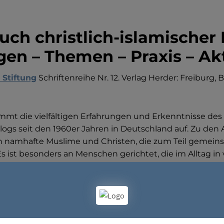
uch christlich-islamischer 
en – Themen – Praxis – Ak
 Stiftung
Schriftenreihe Nr. 12. Verlag Herder: Freiburg, B
t die vielfältigen Erfahrungen und Erkenntnisse des c
ogs seit den 1960er Jahren in Deutschland auf. Zu den
n namhafte Muslime und Christen, die zum Teil gemein
Es ist besonders an Menschen gerichtet, die im Alltag i
 der Schule, im Beruf oder in der Freizeit Wissen über di
n. Der erste Teil des Handbuches befasst sich mit den 
slam und den möglichen Zielen eines Dialoges. Im zwei
eils zwei Autoren oder Autorinnen unterschiedlicher K
er dritte Teil stellt Erfahrungen aus der aktuellen Dialo