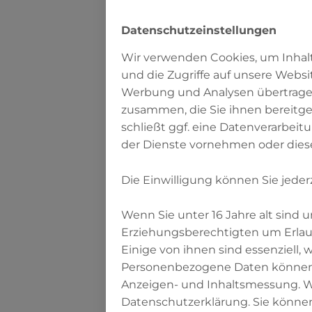
als Beispiele die
deutschsprachige
Datenschutzeinstellungen
findet in diesem 
Wir verwenden Cookies, um Inhalt
und die Zugriffe auf unsere Websi
Werbung und Analysen übertragen
2. Lexi
zusammen, die Sie ihnen bereitge
Christen
schließt ggf. eine Datenverarbeit
der Dienste vornehmen oder dies
Verlag Herder. Fre
Die Einwilligung können Sie jeder
Im „Lexikon der B
Judentum, Christe
Wenn Sie unter 16 Jahre alt sind
Gemeinschaftswer
Erziehungsberechtigten um Erlaub
In der aktuellen 
Einige von ihnen sind essenziell,
praktizierten Dia
Personenbezogene Daten können ver
abrahamitischen 
Anzeigen- und Inhaltsmessung. We
Datenschutzerklärung. Sie können