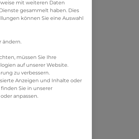
rweise mit weiteren Daten
 Dienste gesammelt haben. Dies
tellungen können Sie eine Auswahl
em schwarzen
ort!“
r ändern.
chten, müssen Sie Ihre
ogien auf unserer Website.
hrung zu verbessern.
isierte Anzeigen und Inhalte oder
inden Sie in unserer
arzen Faden der
 oder anpassen.
ahm ich einen
n Kopfkissen. In
e den
h den Gesandten
 Er sagte zu mir: