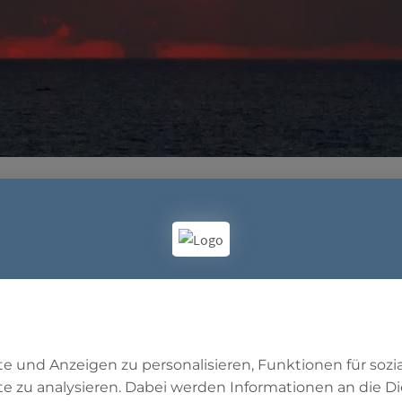
beginnt das Faste
t Ramadan?
e und Anzeigen zu personalisieren, Funktionen für soz
ten im Monat
Ramadan
beginnt mit der Morgendämmer
te zu analysieren. Dabei werden Informationen an die Di
gang. Im
Koran
ist zu lesen: