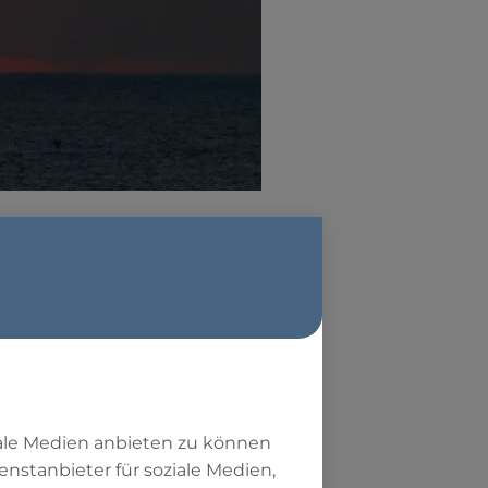
n im
iale Medien anbieten zu können
ung und endet
enstanbieter für soziale Medien,