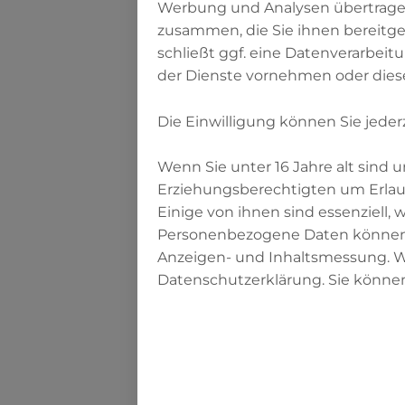
Werbung und Analysen übertragen
zusammen, die Sie ihnen bereitge
schließt ggf. eine Datenverarbeit
„…Esst und tr
der Dienste vornehmen oder dies
Faden untersc
(Sure 2, Auszu
Die Einwilligung können Sie jeder
Und im Sahih des a
Wenn Sie unter 16 Jahre alt sind
Erziehungsberechtigten um Erlaub
Adyy Ibn Hatim be
Einige von ihnen sind essenziell,
Personenbezogene Daten können ver
Anzeigen- und Inhaltsmessung. We
„Als der Qur’
Datenschutzerklärung. Sie können
Morgendämmer
weißen und ei
der Nacht ver
Farbunterschi
Allahs, Allahs