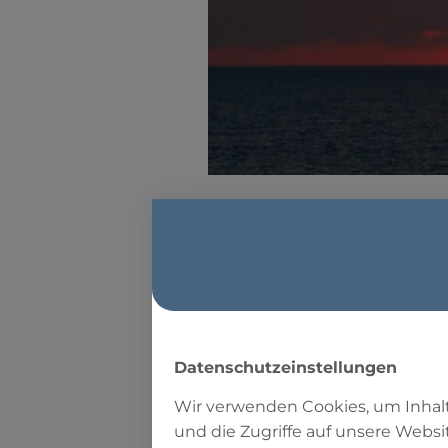
Wann 
Mona
Datenschutzeinstellungen
Wir verwenden Cookies, um Inhalt
Das tägliche Fas
und die Zugriffe auf unsere Websi
bei Sonnenunter