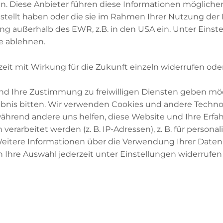
. Diese Anbieter führen diese Informationen mögliche
stellt haben oder die sie im Rahmen Ihrer Nutzung der
ung außerhalb des EWR, z.B. in den USA ein. Unter Eins
inkt, bis ihr im Morgengrauen einen weißen von ein
e ablehnen.
hieden könnt. Setzt dann das Fasten bis zum Abend f
g aus Vers 187)
zeit mit Wirkung für die Zukunft einzeln widerrufen ode
l-Bukhari ist zu lesen:
 und Ihre Zustimmung zu freiwilligen Diensten geben mö
nis bitten. Wir verwenden Cookies und andere Technol
richtete:
 während andere uns helfen, diese Website und Ihre Erfa
arbeitet werden (z. B. IP-Adressen), z. B. für personal
itere Informationen über die Verwendung Ihrer Daten f
an-Vers (2,187)…, bis der weisse Faden von dem schw
 Ihre Auswahl jederzeit unter Einstellungen widerrufen
ung für euch erkennbar wird.< Offenbart wurde, n
nen schwarzen Strick und legte die beiden unter mei
glich ich laufend die beiden gegeneinander und hab
ed nicht erkannt. Als der Morgen anbrach, suchte ic
 Segen und Friede auf ihm, auf und erzählte ihm dies.