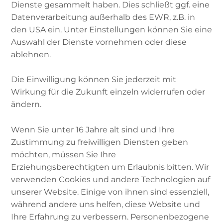
Elvedin, Muslimisches
Dienste gesammelt haben. Dies schließt ggf. eine
Jugendwerk
Datenverarbeitung außerhalb des EWR, z.B. in
den USA ein. Unter Einstellungen können Sie eine
Auswahl der Dienste vornehmen oder diese
ablehnen.
Der
Ramadan
steht bevor. Aber wie starten
Die Einwilligung können Sie jederzeit mit
verschiedene Menschen in den Ramadan:
Wirkung für die Zukunft einzeln widerrufen oder
Kaltstart oder mit umfassender Vorbereitung?
ändern.
Faste ich schon mal halbtags oder koste ich die
Zeit davor voll aus? Lese ich schon mal Gebete,
Wenn Sie unter 16 Jahre alt sind und Ihre
spreche ich schon mal bestimmte Dua? Wie
Zustimmung zu freiwilligen Diensten geben
lasse ich mich nicht ablenken und finde ganz
möchten, müssen Sie Ihre
zu mir?
Erziehungsberechtigten um Erlaubnis bitten. Wir
verwenden Cookies und andere Technologien auf
In dieser Podcast-Folge sprechen Meriem
unserer Website. Einige von ihnen sind essenziell,
Hammami und Elvedin Goljica vom
während andere uns helfen, diese Website und
Muslimischen Jugendwerk mit Samah von
Ihre Erfahrung zu verbessern. Personenbezogene
Islam-ist über die Vorbereitungen, die sie