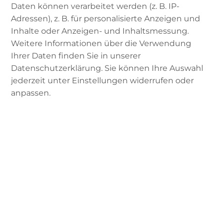
Daten können verarbeitet werden (z. B. IP-
treffen, je näher der Fastenmonat rückt.
Adressen), z. B. für personalisierte Anzeigen und
Außerdem geben sie Tipps, wie man den
Inhalte oder Anzeigen- und Inhaltsmessung.
Ramadan gerade in Zeiten von Corona für sich
Weitere Informationen über die Verwendung
nutzen kann.
Ihrer Daten finden Sie in unserer
Datenschutzerklärung. Sie können Ihre Auswahl
jederzeit unter Einstellungen widerrufen oder
Externer Inhalt
:
Podigee
anpassen.
i
INHALT LADEN
Meriem Hammami
Datenschutzerklärung des
Drittanbieters