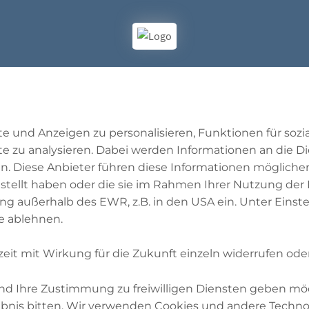
e und Anzeigen zu personalisieren, Funktionen für soz
ollte im Ramadan f
te zu analysieren. Dabei werden Informationen an die Di
. Diese Anbieter führen diese Informationen mögliche
stellt haben oder die sie im Rahmen Ihrer Nutzung der
ung außerhalb des EWR, z.B. in den USA ein. Unter Eins
e ablehnen.
Muslime, die dazu in der Lage sind und nicht befürcht
zeit mit Wirkung für die Zukunft einzeln widerrufen ode
ten körperlichen Schaden erleiden.
 und Ihre Zustimmung zu freiwilligen Diensten geben mö
nis bitten. Wir verwenden Cookies und andere Technol