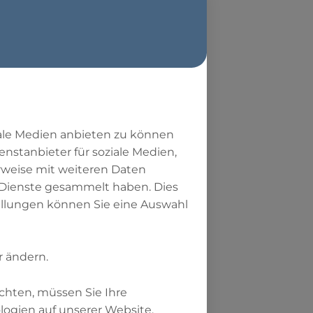
iale Medien anbieten zu können
asten?
enstanbieter für soziale Medien,
rweise mit weiteren Daten
 Dienste gesammelt haben. Dies
tellungen können Sie eine Auswahl
en müssen, dass
r ändern.
chten, müssen Sie Ihre
ogien auf unserer Website.