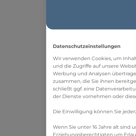
Datenschutzeinstellungen
Wir verwenden Cookies, um Inhalt
Wer s
und die Zugriffe auf unsere Websi
Werbung und Analysen übertragen
zusammen, die Sie ihnen bereitge
schließt ggf. eine Datenverarbeit
der Dienste vornehmen oder dies
Alle erwachsenen 
Die Einwilligung können Sie jeder
sie durch das Fas
Wenn Sie unter 16 Jahre alt sind
(Sure 2, Vers 185)
Erziehungsberechtigten um Erlaub