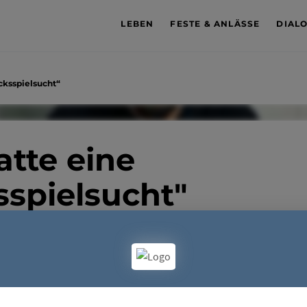
LEBEN
FESTE & ANLÄSSE
DIAL
ücksspielsucht“
atte eine
sspielsucht"
Glücksspielsucht. Mit uns hat er darüber gesprochen, w
gekommen ist und welche Rolle vermeintliche „Männlich