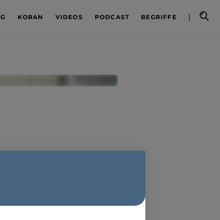
OG
KORAN
VIDEOS
PODCAST
BEGRIFFE
ie es dazu kam,
keitsideale“ als