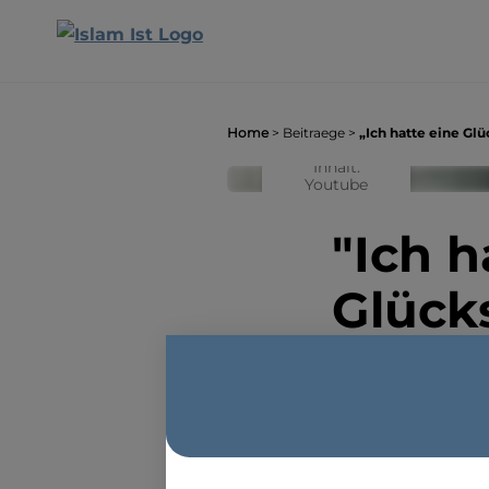
Home
>
Beitraege
>
„Ich hatte eine Gl
Externer
Inhalt
:
Youtube
"Ich h
INHALT
i
LADEN
Glück
Mehr erfahren
Aykim hatte eine 
wie er davon weg