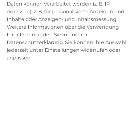
Daten können verarbeitet werden (z. B. IP-
Muslim*innen gibt und wie man sich generell
Adressen), z. B. für personalisierte Anzeigen und
wappnet, um solchen nicht auf den Leim zu
Inhalte oder Anzeigen- und Inhaltsmessung.
gehen.
Weitere Informationen über die Verwendung
Ihrer Daten finden Sie in unserer
Datenschutzerklärung. Sie können Ihre Auswahl
Externer Inhalt
:
Podigee
jederzeit unter Einstellungen widerrufen oder
anpassen.
i
INHALT LADEN
Über Martin Zabel
Datenschutzerklärung des
Drittanbieters