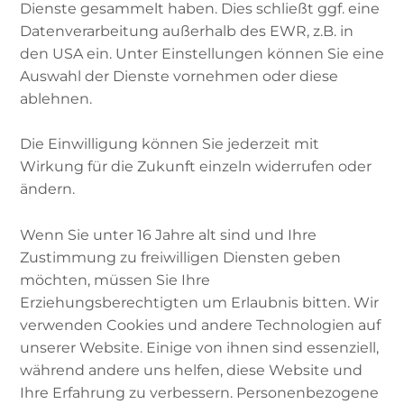
Zabel,
Dienste gesammelt haben. Dies schließt ggf. eine
Islamwissenschaftler
Datenverarbeitung außerhalb des EWR, z.B. in
den USA ein. Unter Einstellungen können Sie eine
Auswahl der Dienste vornehmen oder diese
ablehnen.
Rund um das Thema Corona gibt es
Die Einwilligung können Sie jederzeit mit
verschiedenste Mythen und
Wirkung für die Zukunft einzeln widerrufen oder
Verschwörungstheorien. Teils sind diese leicht
ändern.
zu widerlegen, andere halten sich hingegen
beständig.
Wenn Sie unter 16 Jahre alt sind und Ihre
Zustimmung zu freiwilligen Diensten geben
Martin Zabel, Islamwissenschaftler und Arabist,
möchten, müssen Sie Ihre
beschäftigt sich seit Jahren mit
Erziehungsberechtigten um Erlaubnis bitten. Wir
Verschwörungen besonders im islamistischen
verwenden Cookies und andere Technologien auf
sowie rechten Spektrum.
unserer Website. Einige von ihnen sind essenziell,
während andere uns helfen, diese Website und
Im Podcast erzählt er, welche Corona-
Ihre Erfahrung zu verbessern. Personenbezogene
Verschwörungen es über und unter